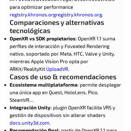
para optimizar performance
registry.khronos.org
registry.khronos.org
.
Comparaciones y alternativas
tecnológicas
OpenXR vs SDK propietarios
: OpenXR 1.1 suma
perfiles de interacción y Foveated Rendering
nativo, soportado por Meta, HTC, Valve y Unity,
mientras Apple Vision Pro opta por
ARKit/RealityKit
UploadVR
.
Casos de uso & recomendaciones
Ecosistema multiplataforma
: permite desplegar
una única app en Quest, HoloLens, Pico,
SteamVR…
Integración Unity
: plugin OpenXR facilita VRS y
gestión de dispositivos sin alterar shaders
docs.unity3d.com
.
Recomendación final
: partir de OpenXR 1.1 para