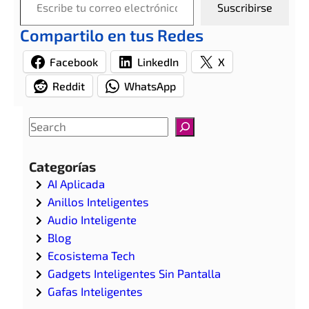
Suscribirse
Compartilo en tus Redes
Facebook
LinkedIn
X
Reddit
WhatsApp
S
e
a
Categorías
r
AI Aplicada
c
Anillos Inteligentes
h
Audio Inteligente
Blog
Ecosistema Tech
Gadgets Inteligentes Sin Pantalla
Gafas Inteligentes