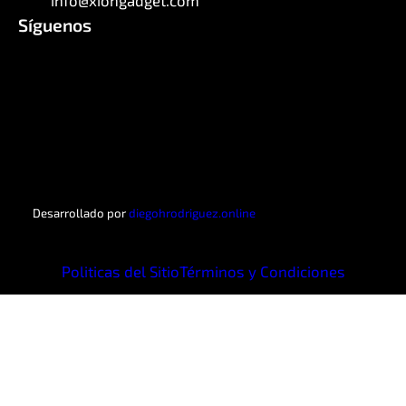
Síguenos
Facebook
Instagram
X
WhatsApp
Telegram
LinkedIn
Desarrollado por
diegohrodriguez.online
Politicas del Sitio
Términos y Condiciones