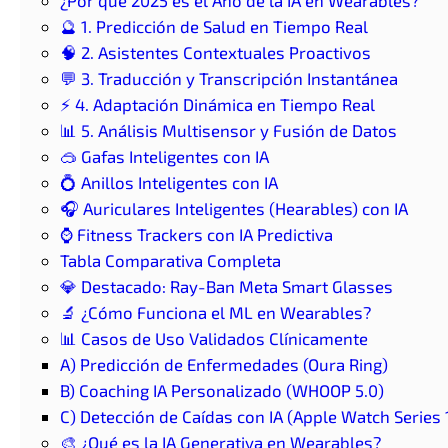
¿Por qué 2025 es el Año de la IA en Wearables?
🔮 1. Predicción de Salud en Tiempo Real
🧠 2. Asistentes Contextuales Proactivos
💬 3. Traducción y Transcripción Instantánea
⚡ 4. Adaptación Dinámica en Tiempo Real
📊 5. Análisis Multisensor y Fusión de Datos
🥽 Gafas Inteligentes con IA
💍 Anillos Inteligentes con IA
🎧 Auriculares Inteligentes (Hearables) con IA
⌚ Fitness Trackers con IA Predictiva
Tabla Comparativa Completa
💎 Destacado: Ray-Ban Meta Smart Glasses
🔬 ¿Cómo Funciona el ML en Wearables?
📊 Casos de Uso Validados Clínicamente
A) Predicción de Enfermedades (Oura Ring)
B) Coaching IA Personalizado (WHOOP 5.0)
C) Detección de Caídas con IA (Apple Watch Series 
🎨 ¿Qué es la IA Generativa en Wearables?