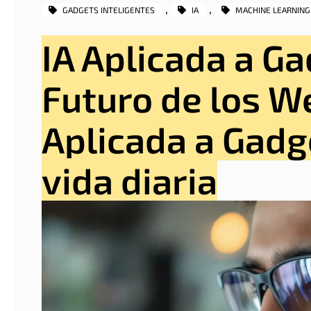
, 
, 
GADGETS INTELIGENTES
IA
MACHINE LEARNING
IA Aplicada a G
Futuro de los We
Aplicada a Gadg
vida diaria