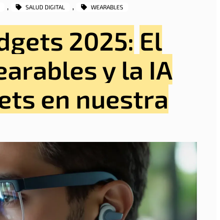
, 
, 
SALUD DIGITAL
WEARABLES
adgets 2025:
El
arables y la IA
ets en nuestra