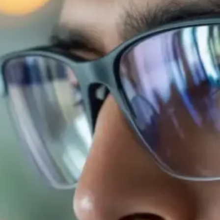
Gafas Inteligentes
Etiquetas
APPLE
AR
AUDIO WEARABLE
GADGETS INTELIGENTES
GAFAS IA
HEARABLES
IA
INTERFACE
MACHINE LEARNING
NEUROTECNOLOGIA
RAY-BAN META
SALUD DIGITAL
SMART RING
TRADUCCION IA
VISUALIZACION FRONTAL
VR
WEARABLES
XIAOMI GLASSES
XR