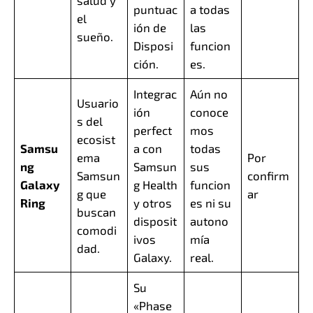
salud y
puntuac
a todas
el
ión de
las
sueño.
Disposi
funcion
ción.
es.
Integrac
Aún no
Usuario
ión
conoce
s del
perfect
mos
ecosist
Samsu
a con
todas
ema
Por
ng
Samsun
sus
Samsun
confirm
Galaxy
g Health
funcion
g que
ar
Ring
y otros
es ni su
buscan
disposit
autono
comodi
ivos
mía
dad.
Galaxy.
real.
Su
«Phase