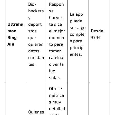
Bio-
Respon
hackers
se
La app
y
Curve»
puede
Ultrahu
deporti
te dice
ser algo
man
stas
el mejor
Desde
complej
Ring
que
momen
379€
a para
AIR
quieren
to para
principi
datos
tomar
antes.
constan
cafeína
tes.
o ver la
luz
solar.
Ofrece
métrica
s muy
detallad
Quienes