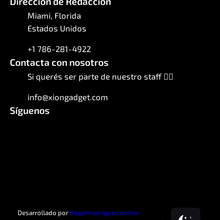
Dirección de Redacción
Miami, Florida
Estados Unidos
+1 786-281-4922
Contacta con nosotros
Si querés ser parte de nuestro staff 👇🏼
info@xiongadget.com
Síguenos
Facebook
Instagram
X
WhatsApp
Telegram
LinkedIn
Desarrollado por
diegohrodriguez.online