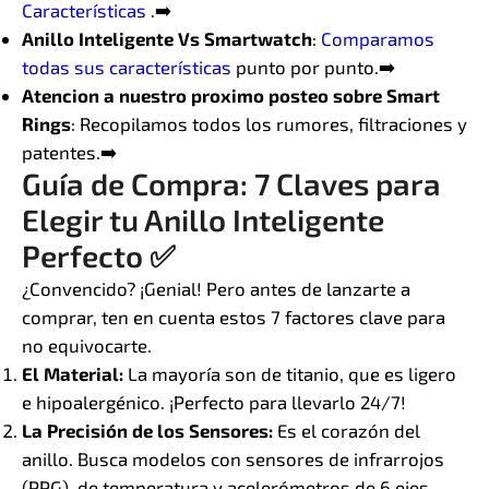
Características
.➡️
Anillo Inteligente Vs Smartwatch
:
Comparamos
todas sus características
punto por punto.➡️
Atencion a nuestro proximo posteo sobre Smart
Rings
: Recopilamos todos los rumores, filtraciones y
patentes.➡️
Guía de Compra: 7 Claves para
Elegir tu Anillo Inteligente
Perfecto ✅
¿Convencido? ¡Genial! Pero antes de lanzarte a
comprar, ten en cuenta estos 7 factores clave para
no equivocarte.
El Material:
La mayoría son de titanio, que es ligero
e hipoalergénico. ¡Perfecto para llevarlo 24/7!
La Precisión de los Sensores:
Es el corazón del
anillo. Busca modelos con sensores de infrarrojos
(PPG), de temperatura y acelerómetros de 6 ejes