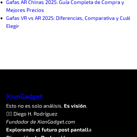
Gafas AR Chinas 2025: Guía Completa de Compra y
Mejores Precios
Gafas VR vs AR 2025: Diferencias, Comparativa y Cuál
Elegir
XionGadget
Esto no es solo análisis.
Es visión
.
✍🏼 Diego H. Rodríguez
Fundador de XionGadget.com
Explorando el futuro post pantall
a