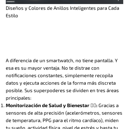
Diseños y Colores de Anillos Inteligentes para Cada
Estilo
Un anillo inteligente es un dispositivo electrónico
miniaturizado que se lleva en el dedo, cargado de
sensores y tecnología para monitorizar tu salud,
realizar pagos o interactuar con otros dispositivos.
Es la máxima expresión de la tecnología invisible.
A diferencia de un smartwatch, no tiene pantalla. Y
esa es su mayor ventaja. No te distrae con
notificaciones constantes, simplemente recopila
datos y ejecuta acciones de la forma más discreta
posible. Sus superpoderes se dividen en tres áreas
principales:
Monitorización de Salud y Bienestar 🧘‍♀️:
Gracias a
sensores de alta precisión (acelerómetros, sensores
de temperatura, PPG para el ritmo cardíaco), miden
tu sueño, actividad física, nivel de estrés y hasta tu