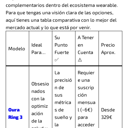
complementarios dentro del ecosistema wearable.
Para que tengas una visión clara de las opciones,
aquí tienes una tabla comparativa con lo mejor del
mercado actual y lo que está por venir.
Su
A Tener
Ideal
Punto
en
Precio
Modelo
Para…
Fuerte
Cuenta
Aprox.
✅
⚠️
La
Requier
precisió
e una
Obsesio
n de
suscrip
nados
sus
ción
con la
métrica
mensua
optimiz
Oura
s de
l (~6€)
Desde
ación
Ring 3
sueño y
para
329€
de la
la
acceder