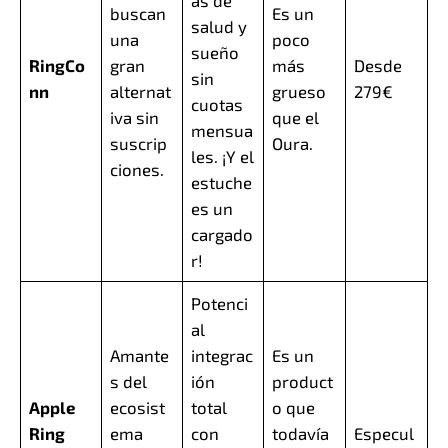
as de
buscan
Es un
salud y
una
poco
sueño
RingCo
gran
más
Desde
sin
nn
alternat
grueso
279€
cuotas
iva sin
que el
mensua
suscrip
Oura.
les. ¡Y el
ciones.
estuche
es un
cargado
r!
Potenci
al
Amante
integrac
Es un
s del
ión
product
Apple
ecosist
total
o que
Ring
ema
con
todavía
Especul