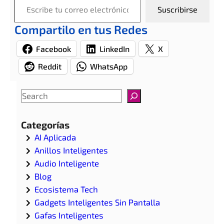
Suscribirse
Compartilo en tus Redes
Facebook
LinkedIn
X
Reddit
WhatsApp
S
e
a
Categorías
r
AI Aplicada
c
Anillos Inteligentes
h
Audio Inteligente
Blog
Ecosistema Tech
Gadgets Inteligentes Sin Pantalla
Gafas Inteligentes