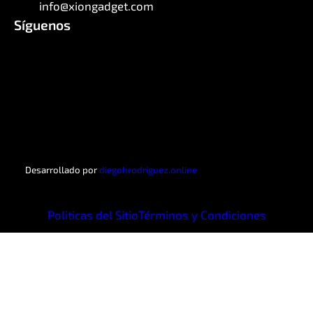
info@xiongadget.com
Síguenos
Facebook
Instagram
X
WhatsApp
Telegram
LinkedIn
Desarrollado por
diegohrodriguez.online
Politicas del Sitio
Términos y Condiciones