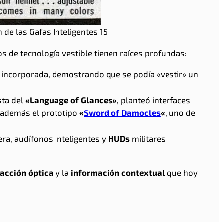
 de las Gafas Inteligentes 15
os de tecnología vestible tienen raíces profundas:
 incorporada, demostrando que se podía «vestir» un
sta del
«Language of Glances»
, planteó interfaces
 además el prototipo
«
Sword of Damocles
«
, uno de
era, audífonos inteligentes y
HUDs
militares
racción óptica
y la
información contextual
que hoy