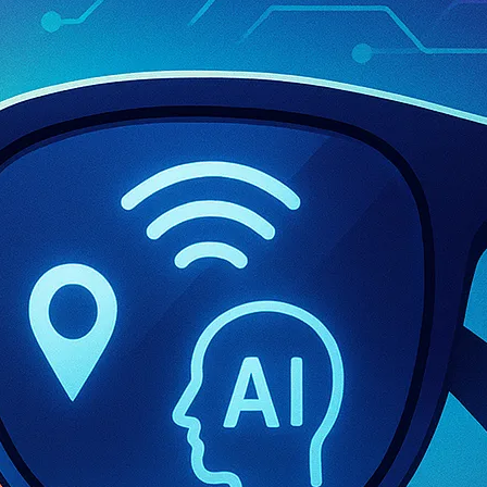
Anillos Inteligentes
Audio Inteligente
Blog
Ecosistema Tech
Gadgets Inteligentes Sin Pantalla
Gafas Inteligentes
Etiquetas
APPLE
AR
AUDIO WEARABLE
GADGETS INTELIGENTES
GAFAS IA
HEARABLES
IA
INTERFACE
MACHINE LEARNING
NEUROTECNOLOGIA
RAY-BAN META