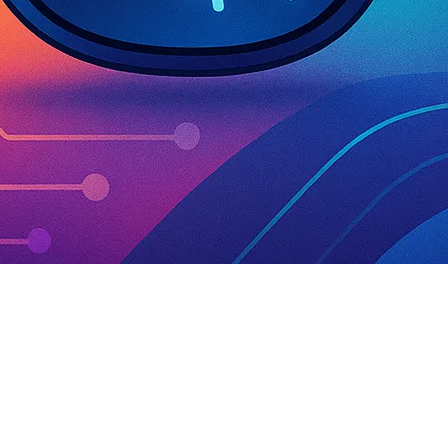
SALUD DIGITAL
SMART RING
TRADUCCION IA
VISUALIZACION FRONTAL
VR
WEARABLES
XIAOMI GLASSES
XR