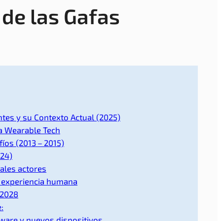
 de las Gafas
ntes y su Contexto Actual (2025)
la Wearable Tech
íos (2013 – 2015)
024)
pales actores
a experiencia humana
 2028
:
tware y nuevos dispositivos