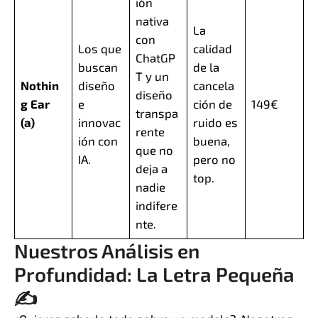
ión
nativa
La
con
Los que
calidad
ChatGP
buscan
de la
T y un
Nothin
diseño
cancela
diseño
g Ear
e
ción de
149€
transpa
(a)
innovac
ruido es
rente
ión con
buena,
que no
IA.
pero no
deja a
top.
nadie
indifere
nte.
Nuestros Análisis en
Profundidad: La Letra Pequeña
✍️