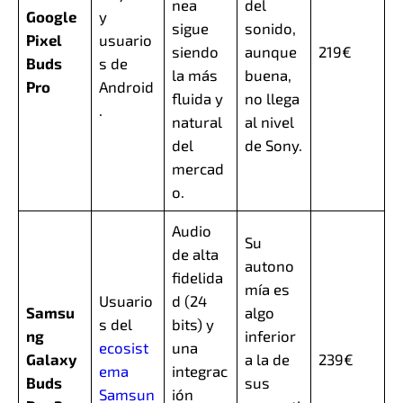
nea
del
Google
y
sigue
sonido,
Pixel
usuario
siendo
aunque
219€
Buds
s de
la más
buena,
Pro
Android
fluida y
no llega
.
natural
al nivel
del
de Sony.
mercad
o.
Audio
Su
de alta
autono
fidelida
mía es
Usuario
d (24
Samsu
algo
s del
bits) y
ng
inferior
ecosist
una
Galaxy
a la de
239€
ema
integrac
Buds
sus
Samsun
ión