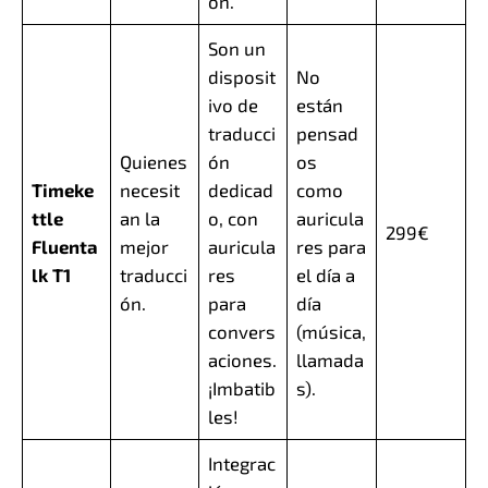
ón.
Son un
disposit
No
ivo de
están
traducci
pensad
Quienes
ón
os
Timeke
necesit
dedicad
como
ttle
an la
o, con
auricula
299€
Fluenta
mejor
auricula
res para
lk T1
traducci
res
el día a
ón.
para
día
convers
(música,
aciones.
llamada
¡Imbatib
s).
les!
Integrac