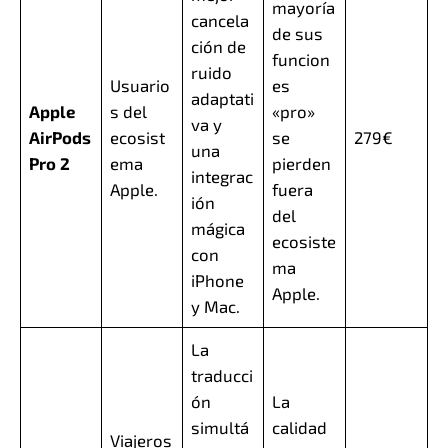
mayoría
cancela
de sus
ción de
funcion
ruido
Usuario
es
adaptati
Apple
s del
«pro»
va y
AirPods
ecosist
se
279€
una
Pro 2
ema
pierden
integrac
Apple.
fuera
ión
del
mágica
ecosiste
con
ma
iPhone
Apple.
y Mac.
La
traducci
ón
La
simultá
calidad
Viajeros