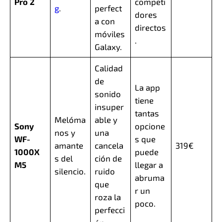
Pro 2
competi
g
.
perfect
dores
a con
directos
móviles
.
Galaxy.
Calidad
de
La app
sonido
tiene
insuper
tantas
Melóma
able y
Sony
opcione
nos y
una
WF-
s que
amante
cancela
319€
1000X
puede
s del
ción de
M5
llegar a
silencio.
ruido
abruma
que
r un
roza la
poco.
perfecci